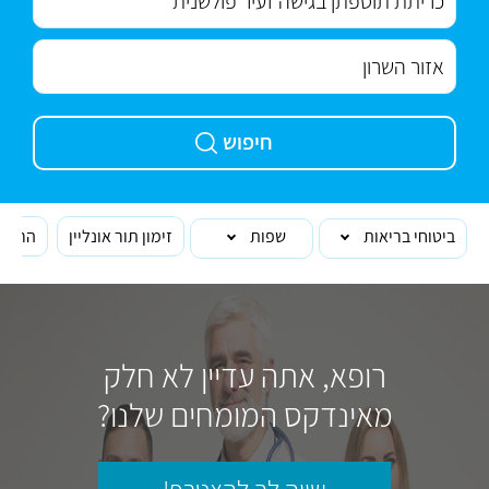
חיפוש
ביטוחי בריאות
שפות
זימון תור אונליין
הרופא
רופא, אתה עדיין לא חלק
מאינדקס המומחים שלנו?