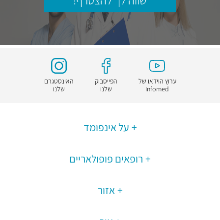
שווה לך להצטרף!
ערוץ הוידאו של
הפייסבוק
האינסטגרם
Infomed
שלנו
שלנו
על אינפומד
רופאים פופולאריים
אזור