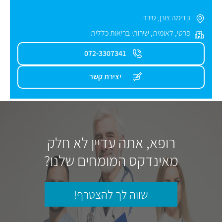
קדימה צורן
,
טירה
פרטי
,
לאומית
,
שירותי בריאות כללית
072-3307341
יצירת קשר
רופא, אתה עדיין לא חלק
מאינדקס המומחים שלנו?
שווה לך להצטרף!