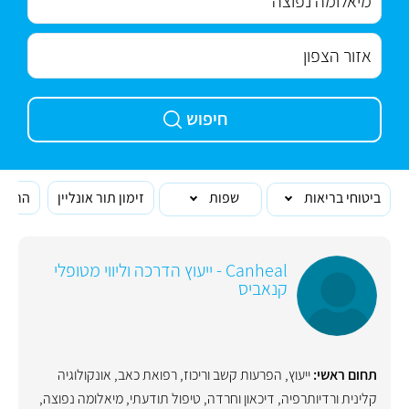
חיפוש
ביטוחי בריאות
שפות
זימון תור אונליין
הרופא
Canheal - ייעוץ הדרכה וליווי מטופלי
קנאביס
תחום ראשי:
ייעוץ
,
הפרעות קשב וריכוז
,
רפואת כאב
,
אונקולוגיה
קלינית ורדיותרפיה
,
דיכאון וחרדה
,
טיפול תודעתי
,
מיאלומה נפוצה
,