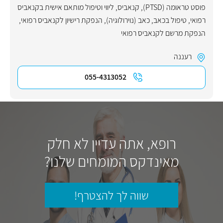
פוסט טראומה (PTSD)
,
קנאביס
,
ליווי וטיפול מותאם אישית בקנאביס
רפואי
,
טיפול בכאב
,
כאב (נוירולוגיה)
,
הנפקת רישיון לקנאביס רפואי
,
הנפקת מרשם לקנאביס רפואי
רעננה
055-4313052
רופא, אתה עדיין לא חלק
מאינדקס המומחים שלנו?
שווה לך להצטרף!