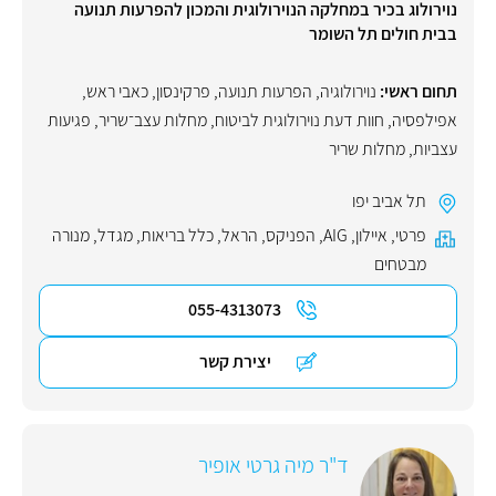
נוירולוג בכיר במחלקה הנוירולוגית והמכון להפרעות תנועה
בבית חולים תל השומר
תחום ראשי:
נוירולוגיה
,
הפרעות תנועה
,
פרקינסון
,
כאבי ראש
,
אפילפסיה
,
חוות דעת נוירולוגית לביטוח
,
מחלות עצב־שריר
,
פגיעות
עצביות
,
מחלות שריר
תל אביב יפו
פרטי
,
איילון
,
AIG
,
הפניקס
,
הראל
,
כלל בריאות
,
מגדל
,
מנורה
מבטחים
055-4313073
יצירת קשר
ד"ר מיה גרטי אופיר