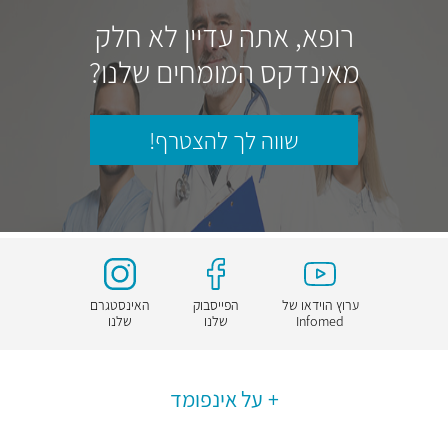
רופא, אתה עדיין לא חלק
מאינדקס המומחים שלנו?
שווה לך להצטרף!
ערוץ הוידאו של
הפייסבוק
האינסטגרם
Infomed
שלנו
שלנו
על אינפומד