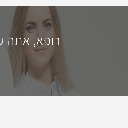
רופא, אתה ע