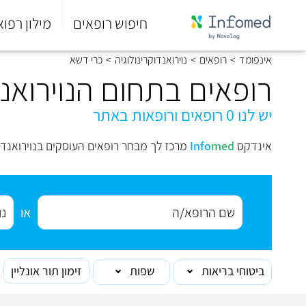
חיפוש רופאים
מילון רפוא
סוף
אינפומד
>
רופאים
>
נוירואנדוקרינולוגיה
>
כרי דשא
התפריט
הראשי.
רופאים בתחום הנוירואנד
יש לנו 0 רופאים ורופאות באתר
אינדקס
med
Info
מרכז לך מבחר רופאים העוסקים בנוירואנדוק
או
ביטוחי בריאות
שפות
זימון תור אונליין