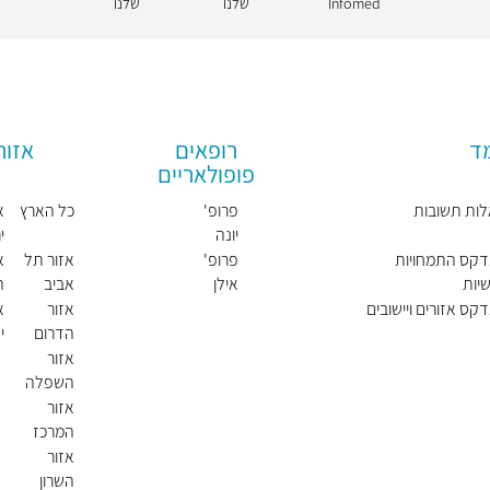
Infomed
שלנו
שלנו
מד
רופאים
אזור
פופולאריים
ות תשובות
פרופ'
כל הארץ
א
יונה
י
גרינמן
דקס התמחויות
פרופ'
אזור תל
א
יות
אילן
אביב
ה
שמעון
דקס אזורים ויישובים
אזור
א
הדרום
י
ו
אזור
השפלה
אזור
המרכז
אזור
השרון