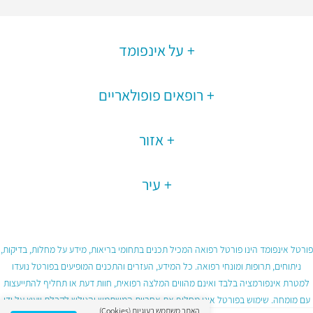
על אינפומד
רופאים פופולאריים
אזור
עיר
פורטל אינפומד הינו פורטל רפואה המכיל תכנים בתחומי בריאות, מידע על מחלות, בדיקות,
ניתוחים, תרופות ומונחי רפואה. כל המידע, העזרים והתכנים המופיעים בפורטל נועדו
למטרת אינפורמציה בלבד ואינם מהווים המלצה רפואית, חוות דעת או תחליף להתייעצות
עם מומחה. שימוש בפורטל אינו מחליף את אחריות המשתמש והגולש לקבלת ייעוץ על ידי
האתר משתמש בעוגיות (Cookies)