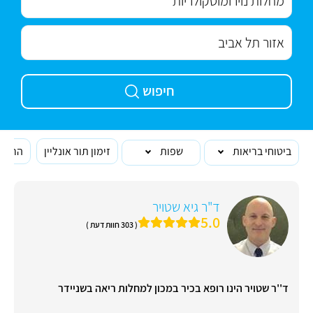
חיפוש
ביטוחי בריאות
שפות
זימון תור אונליין
הרופא
ד"ר גיא שטויר
5.0
( 303 חוות דעת )
ד''ר שטויר הינו רופא בכיר במכון למחלות ריאה בשניידר