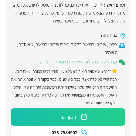
תחום ראשי:
ילדים
,
ריאות ילדים
,
מחלות נוירומוסקולריות
,
אסתמה
,
מחלות דרכי הנשימה
,
דלקות ריאה
,
שיעול כרוני
,
צרידות
,
הפרעות
שינה אצל ילדים
,
נחירות
,
דום נשימה בשינה
גני תקווה
פרטי
,
שירותי בריאות כללית
,
מכבי שירותי בריאות
,
מאוחדת
,
לאומית
מנהל פורום מחלות ריאה ודרכי נשימה - ילדים
"ד"ר גיא שטויר הוא רופא מקצועי, יסודי ורגיש בצורה יוצאת דופן.
הבת שלי מטופלת אצלו כבר כ-3 שנים, ובכל ביקור הוא זוכר אותה ואת
ההיסטוריה הרפואית שלה כאילו הייתה המטופלת היחידה שלו. היחס
האישי, האכפתיות והמקצועיות שלו ראויים לכל הערכה. מומלץ בחום!"
לקריאת חוות הדעת
זימון תור
073-7584902