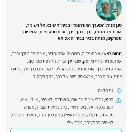
סגן מנהל המערך האורתופדי בביה"ח שיבא תל השומר,
אורתופד מנתח, ברך, כתף, ירך, ארתרוסקופיות, החלפות
מפרקים, מנתח בכיר בביה"ח אסותא
תחום ראשי:
אורתופדיה
,
כירורגיה אורתופדית
,
אורתופדיה ירך וברך
,
אורתופדיה כתף ומרפק
,
שברי ירך וברך
,
החלפת מפרקים
,
אורתפדיה ברך
,
אורתופדיה כתף
,
החלפות מפרקים ברך וירך
,
ניתוח
כתף
,
ניתוח ברך
,
ארטרוסקופיות של ברך, כתף וקרסול
גני תקווה
פרטי
,
מכבי שירותי בריאות
,
מאוחדת
,
לאומית
,
איילון
,
AIG
,
הפניקס
,
הראל
,
ביטוח ישיר
,
כלל בריאות
,
מגדל
,
מנורה
מבטחים
,
דקלה
,
כללית מושלם
,
מגן כסף/זהב
,
מאוחדת עדיף
,
לאומית כסף/זהב
,
מכבי שלי