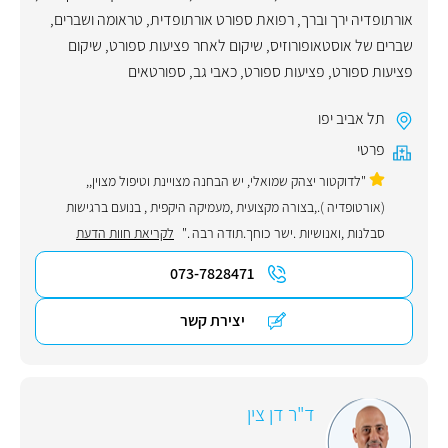
אורתופדיה ירך וברך
,
רפואת ספורט אורתופדית
,
טראומה ושברים
,
שברים של אוסטאופורוזיס
,
שיקום לאחר פציעות ספורט
,
שיקום
פציעות ספורט
,
פציעות ספורט
,
כאבי גב
,
ספורטאים
תל אביב יפו
פרטי
"לדוקטור יצהק שמואלי, יש הבחנה מצויינת וטיפול מצוין,,
(אורטופדיה ).,בצורה מקצועית ,מעמיקה היקפית , בנועם ברגישות
סבלנות ,ואנושיות .ישר כוחך.תודה רבה ."
לקריאת חוות הדעת
073-7828471
יצירת קשר
ד"ר דן צין