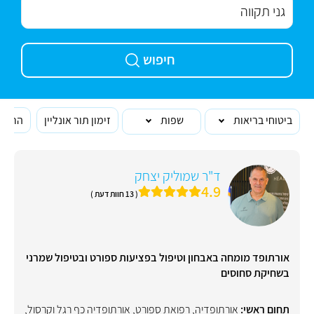
חיפוש
ביטוחי בריאות
שפות
זימון תור אונליין
הרופא
ד"ר שמוליק יצחק
4.9
( 13 חוות דעת )
אורתופד מומחה באבחון וטיפול בפציעות ספורט ובטיפול שמרני
בשחיקת סחוסים
תחום ראשי:
אורתופדיה
,
רפואת ספורט
,
אורתופדיה כף רגל וקרסול
,