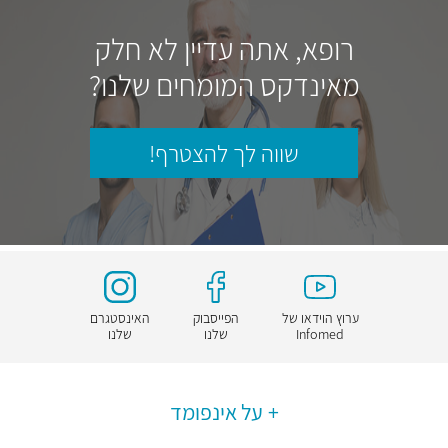
רופא, אתה עדיין לא חלק
מאינדקס המומחים שלנו?
שווה לך להצטרף!
ערוץ הוידאו של
הפייסבוק
האינסטגרם
Infomed
שלנו
שלנו
על אינפומד