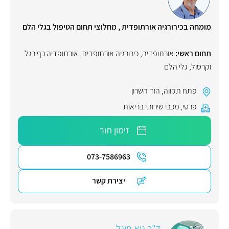
מומחה בכירורגיה אורתופדית , מחלוצי תחום הטיפול בגלי הלם
תחום ראשי:
אורתופדיה
,
כירורגיה אורתופדית
,
אורתופדיה כף רגל
וקרסול
,
גלי הלם
פתח תקווה
,
הוד השרון
פרטי
,
מכבי שירותי בריאות
זימון תור
073-7586963
יצירת קשר
ד"ר גיא פוגל