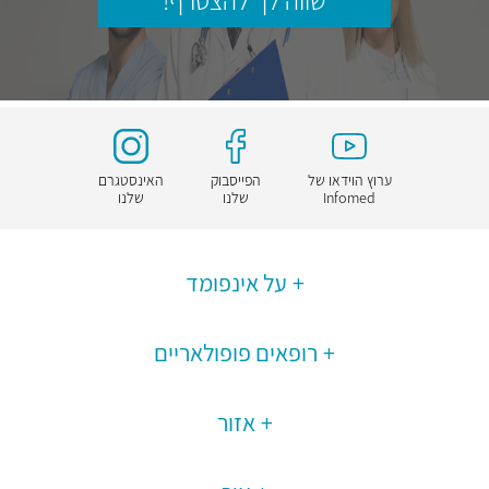
שווה לך להצטרף!
ערוץ הוידאו של
הפייסבוק
האינסטגרם
Infomed
שלנו
שלנו
על אינפומד
רופאים פופולאריים
אזור