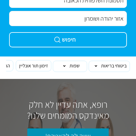
חיפוש
ביטוחי בריאות
שפות
זימון תור אונליין
הרופא
רופא, אתה עדיין לא חלק
מאינדקס המומחים שלנו?