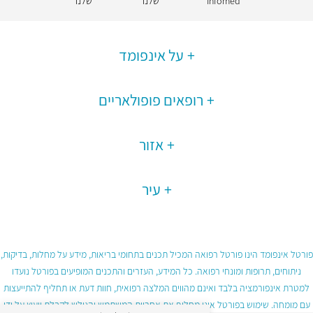
Infomed
שלנו
שלנו
על אינפומד
רופאים פופולאריים
אזור
עיר
פורטל אינפומד הינו פורטל רפואה המכיל תכנים בתחומי בריאות, מידע על מחלות, בדיקות,
ניתוחים, תרופות ומונחי רפואה. כל המידע, העזרים והתכנים המופיעים בפורטל נועדו
למטרת אינפורמציה בלבד ואינם מהווים המלצה רפואית, חוות דעת או תחליף להתייעצות
עם מומחה. שימוש בפורטל אינו מחליף את אחריות המשתמש והגולש לקבלת ייעוץ על ידי