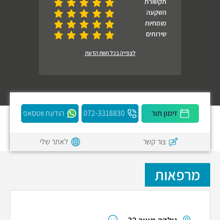
תקשורת
השקעה
מומחיות
שירותים
לצפייה בכל חוות הדעת
זימון תור
072-3318830
הודעת ווטסאפ
צור קשר
לאתר שלי
מרפאות