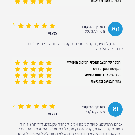
נהג/ה בנועם וברגישות
5
הא
תאריך הביקור:
22/07/2026
מצויין
דר׳ הר-גיל, נעים, מקצועי, סבלני ומקסים. הייתה לבני חוויה טובה
מהבדיקה והטיפול
הסבר על המצב הנוכחי והטיפול המומלץ
הקדשת הזמן הנדרש
הבנה מלאה בתחום הטיפול
נהג/ה בנועם וברגישות
5
וא
תאריך הביקור:
21/07/2026
מצויין
אנחנו התרשמנו מאוד לטובה מטיפול נהדר שקיבלנו. ד״ר הר גיל היה
מאוד מקצועי, אדיב, קרא לעומק את כל המסמכים המסכמים את המצב
ורק לאחר מכן עשה איבחון מעמיק. הוא לא הסתכל על השעון כל הזמן