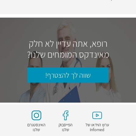
רופא, אתה עדיין לא חלק
מאינדקס המומחים שלנו?
שווה לך להצטרף!
ערוץ הוידאו של
הפייסבוק
האינסטגרם
Infomed
שלנו
שלנו