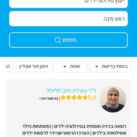
חיפוש
ביטוחי בריאות
שפות
זימון תור אונליין
הרופא
ד"ר עאידה הייב חלייחל
5.0
( 61 חוות דעת )
רופאה בכירה מומחית בנוירולוגיה ילדים | התפתחות הילד
ואפילפסיה בילדים | המרכז הרפואי שניידר לרפואת ילדים