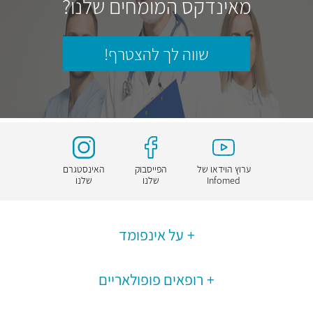
מאינדקס המומחים שלנו?
שווה לך להצטרף!
ערוץ הוידאו של
הפייסבוק
האינסטגרם
Infomed
שלנו
שלנו
על אינפומד
רופאים פופולאריים