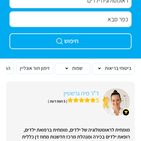
חיפוש
ביטוחי בריאות
שפות
זימון תור אונליין
הרופא
ד"ר מיה גרשטיין
5
( 5 חוות דעת )
מומחית לראומטולוגיה של ילדים, מומחית ברפואת ילדים,
רופאת ילדים בכירה ומנהלת מרכז חדשנות מחוז דן כללית