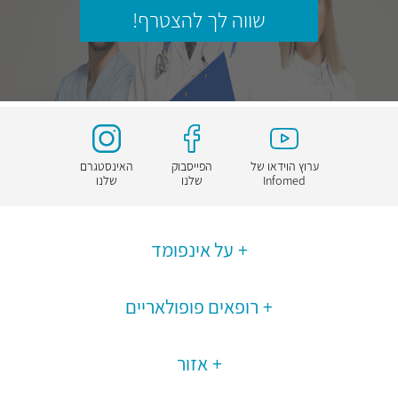
שווה לך להצטרף!
ערוץ הוידאו של
הפייסבוק
האינסטגרם
Infomed
שלנו
שלנו
על אינפומד
רופאים פופולאריים
אזור