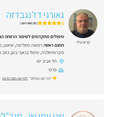
גאורגי דז'נגבדזה
5
( 35 חוות דעת )
טיפולים מתקדמים לשיפור הרווחה הג
קראו עליי
תחום ראשי:
רפואה משלימה
,
שיאצו
,
כ
פיברומיאלגיה
,
טיפול בכאבי בטן
,
כאב ר
תל אביב יפו
פרטי
"הכי טוב בעולם"
לקריאת חוות הדעת
שני עמי שי - מנכ"ל