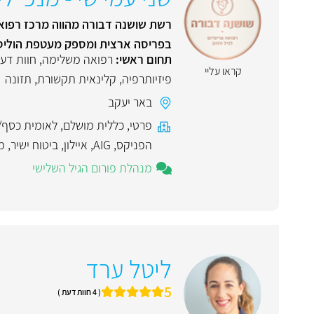
רשת שושנה דבורה מהווה מרכז רפואי מ
בפריסה ארצית ומספק מעטפת הוליס
תחום ראשי:
רפואה משלימה
,
חוות דע
קראו עליי
פיזיותרפיה
,
קלינאית תקשורת
,
תזונה
באר יעקב
פרטי
,
כללית מושלם
,
לאומית כסף/
הפניקס
,
AIG
,
איילון
,
ביטוח ישיר
,
מ
מנהלת פורום הגיל השלישי
ליטל ערד
5
( 4 חוות דעת )