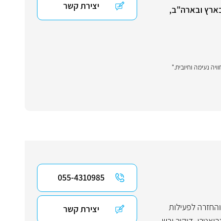
יצירת קשר
שיר של כ-20 שנים במרכזי שיקום בארץ ובארה"ב,
יה נעימה וחיובית."
055-4310985
והחזרה לפעילות
יצירת קשר
ריאטרי
,
דיקור יבש
,