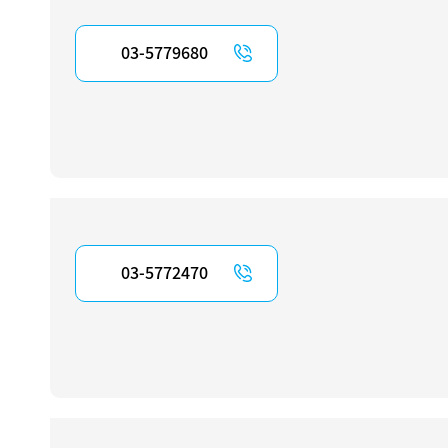
03-5779680
03-5772470