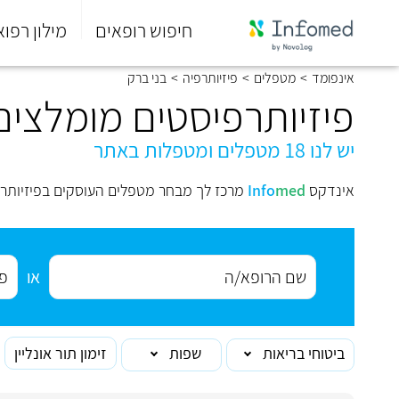
חיפוש רופאים
מילון רפוא
סוף
אינפומד
>
מטפלים
>
פיזיותרפיה
>
בני ברק
התפריט
הראשי.
פיזיותרפיסטים מומלצים
יש לנו 18 מטפלים ומטפלות באתר
אינדקס
med
Info
מרכז לך מבחר מטפלים העוסקים בפיזיותרפ
או
ביטוחי בריאות
שפות
זימון תור אונליין