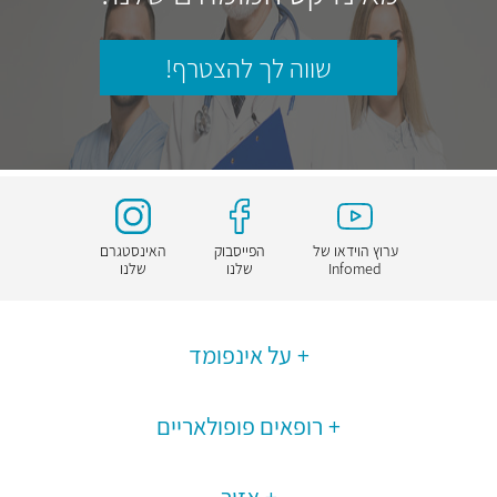
שווה לך להצטרף!
ערוץ הוידאו של
הפייסבוק
האינסטגרם
Infomed
שלנו
שלנו
על אינפומד
רופאים פופולאריים
אזור