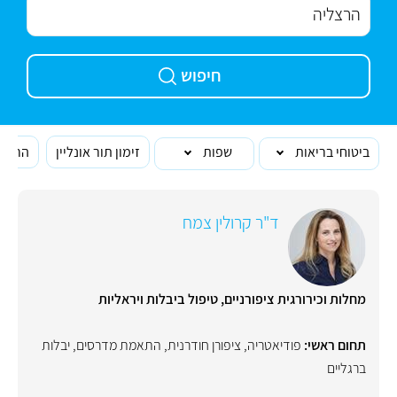
חיפוש
ביטוחי בריאות
שפות
זימון תור אונליין
הרופא
ד"ר קרולין צמח
מחלות וכירורגית ציפורניים, טיפול ביבלות ויראליות
תחום ראשי:
פודיאטריה
,
ציפורן חודרנית
,
התאמת מדרסים
,
יבלות
ברגליים