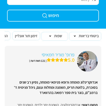
חיפוש
ביטוחי בריאות
שפות
זימון תור אונליין
הרופא
פרופ' מוריר חמאיסי
5.0
( 121 חוות דעת )
אנדוקרינלוג מומחה ורופא פנימאי מומחה, נסיון רב שנים
בסוכרת, בלוטת תריס, השמנה ומחלות עצם, ניהל פנימית ד'
ברמב"ם, בוגר בית ספר רפואה בהרווארד
תחום ראשי:
אנדוקרינולוגיה
,
השמנת יתר ילדים
,
השמנת יתר
,