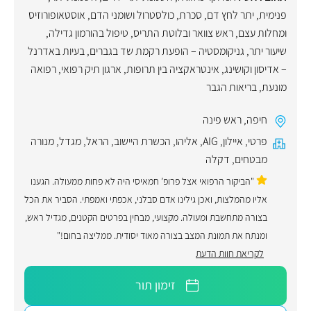
פנימית
,
יתר לחץ דם
,
סכרת
,
כולסטרול ושומני הדם
,
אוסטאופורוזיס
ומחלות עצם
,
ראש צוואר ובלוטת התריס
,
טיפול בהורמון גדילה
,
שיעור יתר
,
גניקומסטיה – הופעת רקמת שד בגברים
,
בעיות באדרנל
– אדיסון וקושינג
,
אינטראקציה בין תרופות
,
ארגון תיק רפואי
,
רפואה
מונעת
,
בריאות הגבר
חיפה
,
ראש פינה
פרטי
,
איילון
,
AIG
,
אליהו
,
הכשרת היישוב
,
הראל
,
מגדל
,
מנורה
מבטחים
,
דקלה
"הביקור הרפואי אצל פרופ’ חמאיסי היה לא פחות ממעולה. הגענו
אליו מהמלצות, ואכן גילינו אדם סבלני, אכפתי ואמפתי. הסביר את הכל
בצורה מתחשבת ומעולה. מקצועי, מבחין בפרטים הקטנים, מגדיל ראש,
ומנתח את תמונת המצב בצורה מאוד יסודית. ממליצה בחום!"
לקריאת חוות הדעת
זימון תור