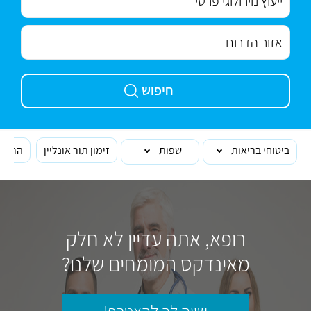
חיפוש
ביטוחי בריאות
שפות
זימון תור אונליין
הרופא
רופא, אתה עדיין לא חלק
מאינדקס המומחים שלנו?