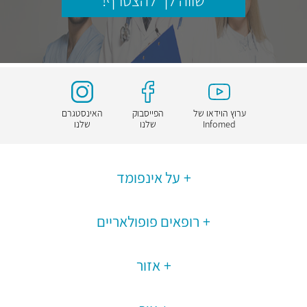
שווה לך להצטרף!
ערוץ הוידאו של
הפייסבוק
האינסטגרם
Infomed
שלנו
שלנו
על אינפומד
רופאים פופולאריים
אזור