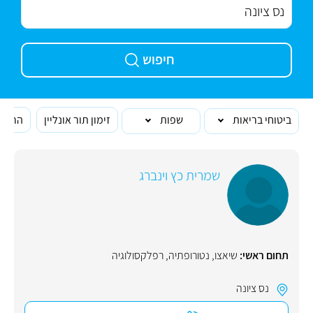
חיפוש
ביטוחי בריאות
שפות
זימון תור אונליין
הרופא
שמרית כץ וינברג
תחום ראשי:
שיאצו
,
נטורופתיה
,
רפלקסולוגיה
נס ציונה