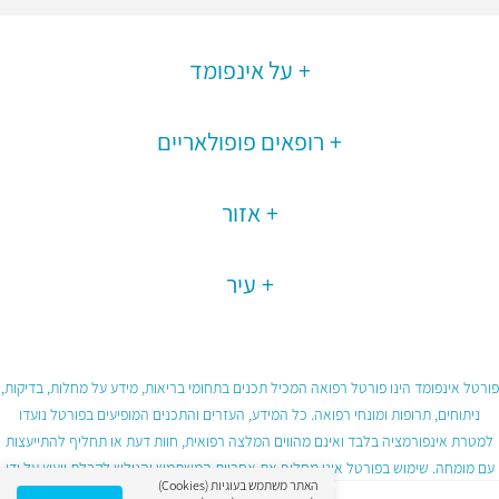
על אינפומד
רופאים פופולאריים
אזור
עיר
פורטל אינפומד הינו פורטל רפואה המכיל תכנים בתחומי בריאות, מידע על מחלות, בדיקות,
ניתוחים, תרופות ומונחי רפואה. כל המידע, העזרים והתכנים המופיעים בפורטל נועדו
למטרת אינפורמציה בלבד ואינם מהווים המלצה רפואית, חוות דעת או תחליף להתייעצות
עם מומחה. שימוש בפורטל אינו מחליף את אחריות המשתמש והגולש לקבלת ייעוץ על ידי
האתר משתמש בעוגיות (Cookies)
גורם רפואי מוסמך ובכפוף לתנאי השימוש בפורטל.