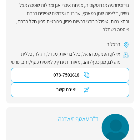
נוירוכירורגיה אנדוסקופית
,
צניחת איברי אגן ומחלות שופכה אצל
נשים
,
דליפות שתן במאמץ
,
שרירנים וגידולים שפירים ברחם
ובחצוצרות
,
טיפול כירורגי בבעיות פריון
,
כירורגיית פריון חלל הרחם
,
ציסטה בשחלה
הרצליה
איילון
,
הפניקס
,
הראל
,
כלל בריאות
,
מגדל
,
דקלה
,
כללית
מושלם
,
מגן כסף/זהב
,
מאוחדת עדיף
,
לאומית כסף/זהב
,
פרטי
073-7591618
יצירת קשר
ד"ר עאטף זיאדנה