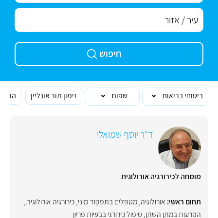
חיפוש
ביטוחי בריאות
שפות
זימון תור אונליין
הרופא
ד"ר יוסף שמואלי
מומחה לכירורגיה אורולוגית
תחום ראשי:
אורולוגיה
,
מטפלים בתפקוד מיני
,
כירורגיה אורולוגית
,
הפרעות במתן השתן
,
טיפול כירורגי בבעיות פריון