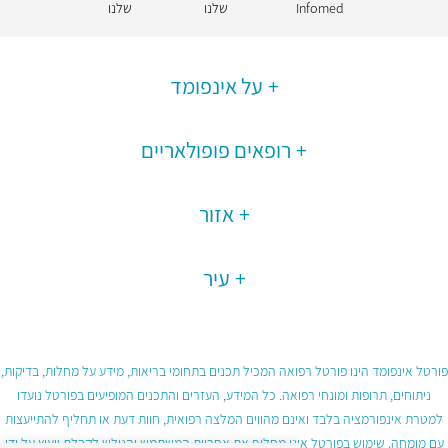
Infomed
שלנו
שלנו
על אינפומד
רופאים פופולאריים
אזור
עיר
פורטל אינפומד הינו פורטל רפואה המכיל תכנים בתחומי בריאות, מידע על מחלות, בדיקות,
ניתוחים, תרופות ומונחי רפואה. כל המידע, העזרים והתכנים המופיעים בפורטל נועדו
למטרת אינפורמציה בלבד ואינם מהווים המלצה רפואית, חוות דעת או תחליף להתייעצות
עם מומחה. שימוש בפורטל אינו מחליף את אחריות המשתמש והגולש לקבלת ייעוץ על ידי