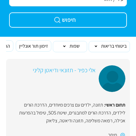
חיפוש
ביטוחי בריאות
שפות
זימון תור אונליין
הרופא
אלי כפיר - תזונאי ודיאטן קליני
תחום ראשי:
תזונה
,
ילדים עם צרכים מיוחדים
,
הדרכת הורים
לילדים
,
הדרכת הורים למתבגרים
,
שיטת SOS
,
טיפול בהפרעות
אכילה
,
רפואה משלימה
,
תזונה ודיאטה
,
צליאק
מיתר