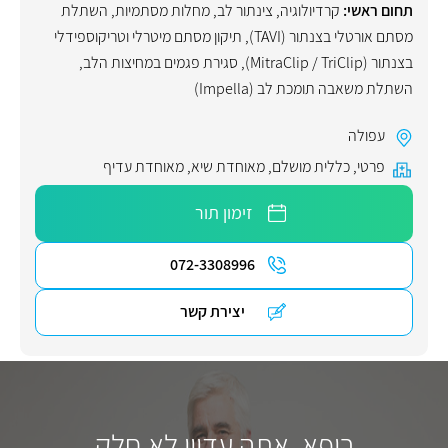
תחום ראשי:
קרדיולוגיה
,
צינתור לב
,
מחלות מסתמיות
,
השתלת
מסתם אורטלי בצנתור (TAVI)
,
תיקון מסתם מיטרלי וטריקוספידלי
בצנתור (MitraClip / TriClip)
,
סגירת פגמים במחיצות הלב
,
השתלת משאבה תומכת לב (Impella)
עפולה
פרטי
,
כללית מושלם
,
מאוחדת שיא
,
מאוחדת עדיף
זימון תור
072-3308996
יצירת קשר
רופא, אתה עדיין לא חלק