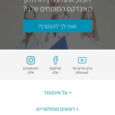
מאינדקס המומחים שלנו?
שווה לך להצטרף!
ערוץ הוידאו של
הפייסבוק
האינסטגרם
Infomed
שלנו
שלנו
על אינפומד
רופאים פופולאריים