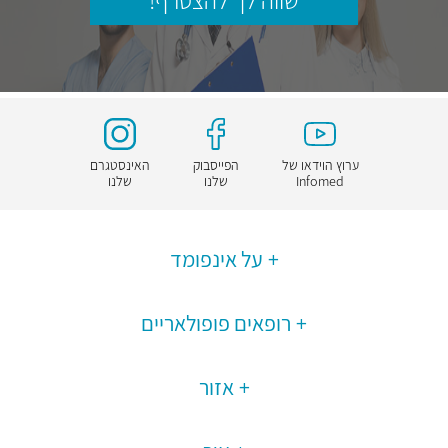
שווה לך להצטרף!
ערוץ הוידאו של
הפייסבוק
האינסטגרם
Infomed
שלנו
שלנו
על אינפומד
רופאים פופולאריים
אזור