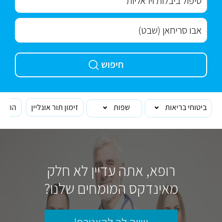
חיפוש
ביטוחי בריאות
שפות
זימון תור אונליין
הרופא
רופא, אתה עדיין לא חלק
מאינדקס המומחים שלנו?