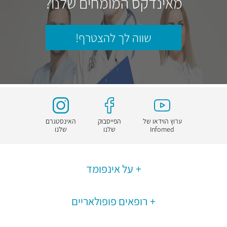
מאינדקס המומחים שלנו?
שווה לך להצטרף!
ערוץ הוידאו של
הפייסבוק
האינסטגרם
Infomed
שלנו
שלנו
על אינפומד
רופאים פופולאריים