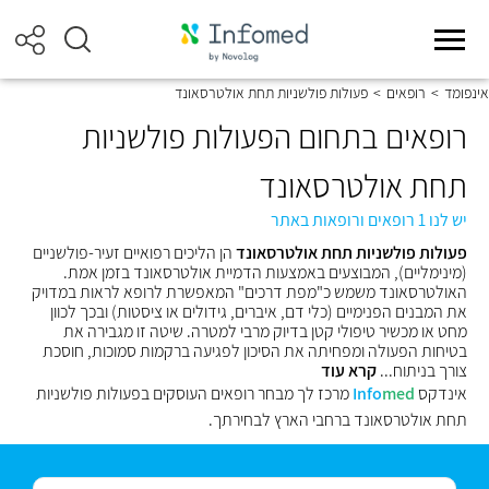
אינפומד
>
רופאים
>
פעולות פולשניות תחת אולטרסאונד
רופאים בתחום הפעולות פולשניות
תחת אולטרסאונד
יש לנו 1 רופאים ורופאות באתר
פעולות פולשניות תחת אולטרסאונד
הן הליכים רפואיים זעיר-פולשניים
(מינימליים), המבוצעים באמצעות הדמיית אולטרסאונד בזמן אמת.
האולטרסאונד משמש כ"מפת דרכים" המאפשרת לרופא לראות במדויק
את המבנים הפנימיים (כלי דם, איברים, גידולים או ציסטות) ובכך לכוון
מחט או מכשיר טיפולי קטן בדיוק מרבי למטרה. שיטה זו מגבירה את
בטיחות הפעולה ומפחיתה את הסיכון לפגיעה ברקמות סמוכות, חוסכת
צורך בניתוח...
קרא עוד
אינדקס
med
Info
מרכז לך מבחר רופאים העוסקים בפעולות פולשניות
תחת אולטרסאונד ברחבי הארץ לבחירתך.