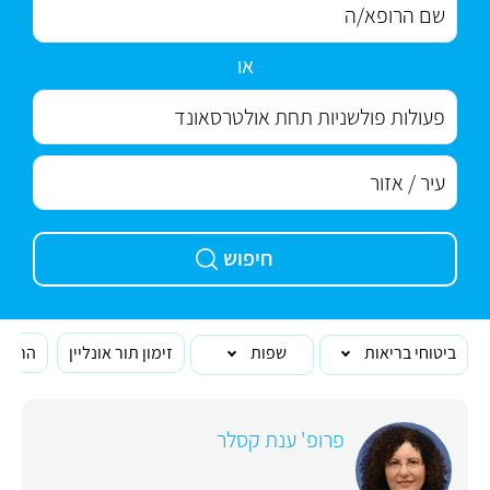
או
חיפוש
ביטוחי בריאות
שפות
זימון תור אונליין
הרופא
פרופ' ענת קסלר