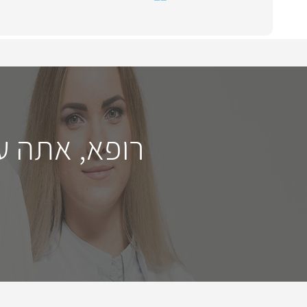
רופא, אתה ע