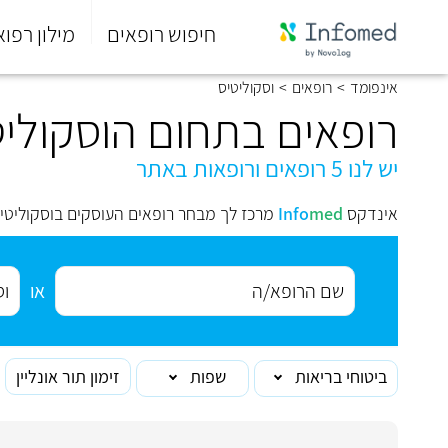
חיפוש רופאים
מילון רפוא
סוף
אינפומד
>
רופאים
>
וסקוליטיס
התפריט
הראשי.
רופאים בתחום הוסקוליט
יש לנו 5 רופאים ורופאות באתר
אינדקס
med
Info
מרכז לך מבחר רופאים העוסקים בוסקוליטי
או
ביטוחי בריאות
שפות
זימון תור אונליין