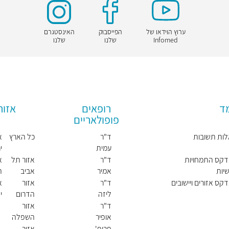
ערוץ הוידאו של
הפייסבוק
האינסטגרם
Infomed
שלנו
שלנו
מד
רופאים
אזור
פופולאריים
ות תשובות
ד"ר
כל הארץ
א
עמית
י
דרוין
דקס התמחויות
ד"ר
אזור תל
א
יות
אמיר
אביב
ה
שרעבי
דקס אזורים ויישובים
ד"ר
אזור
א
ליזה
הדרום
י
קאלי
ו
ד"ר
אזור
אופיר
השפלה
אלאלו
פרופ'
אזור