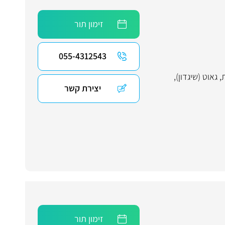
זימון תור
055-4312543
,
גאוט (שיגדון)
,
יצירת קשר
זימון תור