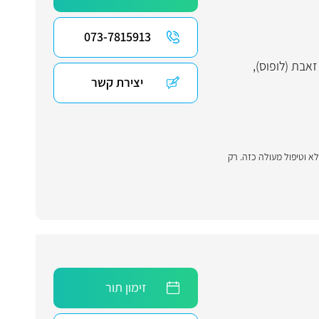
073-7815913
זאבת (לופוס)
,
יצירת קשר
א וטיפול מעולה כזה. רק
זימון תור