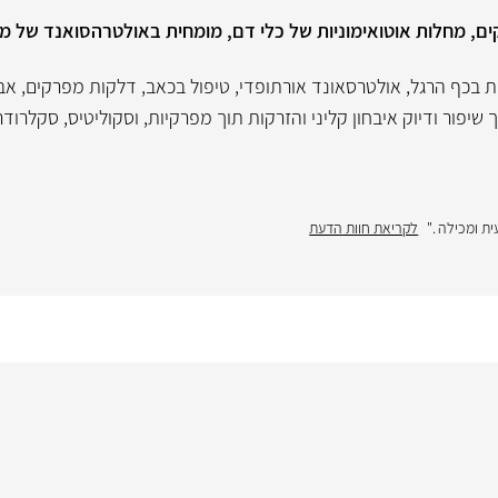
ים, מחלות אוטואימוניות של כלי דם, מומחית באולטרהסואנד של מפ
ת בכף הרגל
,
אולטרסאונד אורתופדי
,
טיפול בכאב
,
דלקות מפרקים
,
אבח
שיפור ודיוק איבחון קליני והזרקות תוך מפרקיות
,
וסקוליטיס
,
סקלרודר
ת ומכילה ."
לקריאת חוות הדעת