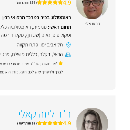
4.9
( 374 חוות דעת )
ראומטולוג בכיר במרכז הרפואי רבין
קראו עליי
תחום ראשי:
פנימית
,
ראומטולוגיה כלל
וסקוליטיס
,
גאוט (שיגדון)
,
סקלרודרמה
תל אביב יפו
,
פתח תקווה
הראל
,
דקלה
,
כללית מושלם
,
פרטי
"אני חושבת שד״״ר אמיר שרעבי רופא מעו
לברך ולהעריך שיש לכם רופא כזה! הוא מפ
ד"ר ליזה קאלי
4.9
( 18 חוות דעת )