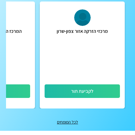
מרכזי הזרקה אזור צפון-שרון
המרכז הישרא
לקביעת תור
לק
לכל המומחים