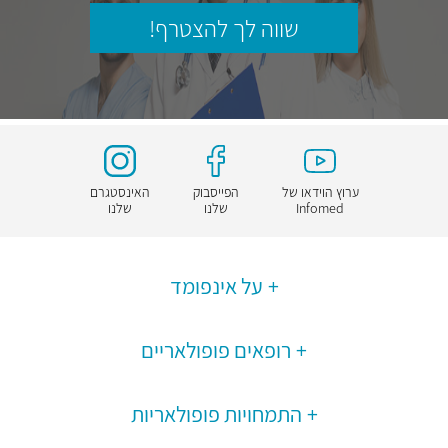
שווה לך להצטרף!
ערוץ הוידאו של
הפייסבוק
האינסטגרם
Infomed
שלנו
שלנו
על אינפומד
רופאים פופולאריים
התמחויות פופולאריות