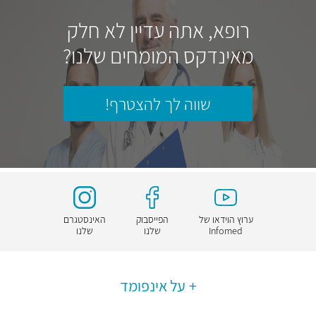
רופא, אתה עדיין לא חלק
מאינדקס המומחים שלנו?
שווה לך להצטרף!
ערוץ הוידאו של
הפייסבוק
האינסטגרם
Infomed
שלנו
שלנו
על אינפומד