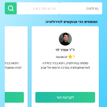
המומחים הכי מבוקשים לנוירולוגיה:
ד"ר אופיר לוי
ד"ר
5
5
(
14 חוות דעת
)
מומחה בנוירולוגיה, רופא בכיר ביחידה
רופאה בכירה | ה
לנוירואימונולוגיה במרכז הרפואי תל־אביב
לנוירו-אימונולוגיה
(איכילוב)
לקביעת תור
לק