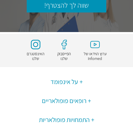
שווה לך להצטרף!
ערוץ הוידאו של
הפייסבוק
האינסטגרם
Infomed
שלנו
שלנו
על אינפומד
רופאים פופולאריים
התמחויות פופולאריות