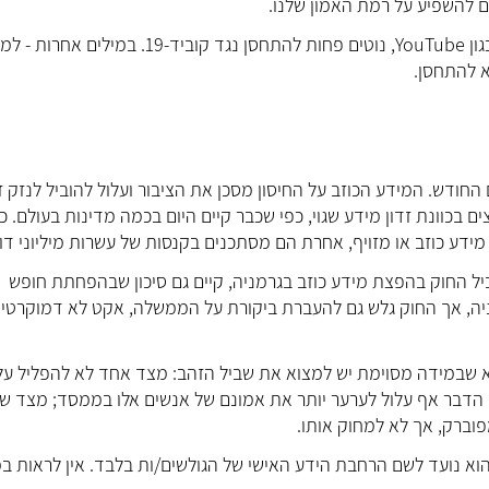
ים להשפיע על רמת האמון שלנו.
עוד נמצא כי אנשים שנחשפו למידע בריאותי ממדיה חברתית כגון YouTube, נוטים פחות להתחסן נגד קוביד-19. במי
א להתחסן.
ת הזו ניסו לענות במחקר חדש (5) שפורסם החודש. המידע הכוזב על החיסון מסכן את הציבור ועלול להוביל לנזק
 בכוונת זדון מידע שגוי, כפי שכבר קיים היום בכמה מדינות בעולם. כ
דע כוזב או מזויף, אחרת הם מסתכנים בקנסות של עשרות מיליוני דול
יל החוק בהפצת מידע כוזב בגרמניה, קיים גם סיכון שבהפחתת חופש
ניה, אך החוק גלש גם להעברת ביקורת על הממשלה, אקט לא דמוקרטי
א שבמידה מסוימת יש למצוא את שביל הזהב: מצד אחד לא להפליל על
 הדבר אף עלול לערער יותר את אמונם של אנשים אלו בממסד; מצד שנ
וברק, אך לא למחוק אותו.
 והוא נועד לשם הרחבת הידע האישי של הגולשים/ות בלבד. אין לראות ב