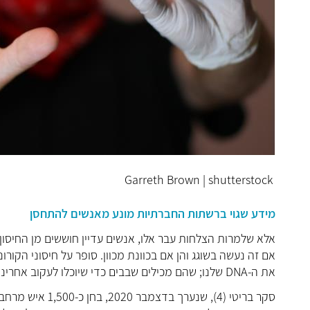
Garreth Brown | shutterstock
מידע שגוי ברשתות החברתיות מונע מאנשים להתחסן
אלא שלמרות הצלחות עבר אלו, אנשים עדיין חוששים מן החיסו
אם זה נעשה בשוגג והן אם בכוונת מכוון. סופר על חיסוני הקורו
את ה-DNA שלנו; שהם מכילים שבבים כדי שיוכלו לעקוב אחרינו.
סקר בריטי (4), ש