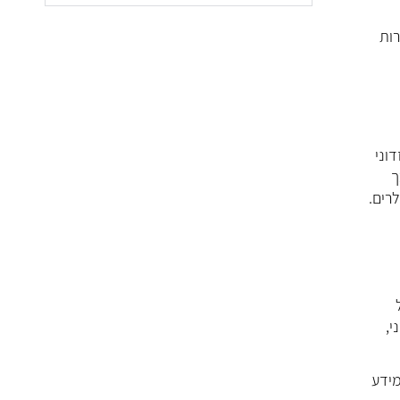
לים אחרות - למרות
 זדוני
ך
רים.
י,
מידע