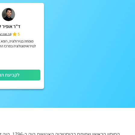
ד"ר אופיר לו
5
(
14 חוות דעת
מומחה בנוירולוגיה, רופא 
לנוירואימונולוגיה במרכז ה
(איכילוב)
לקביעת תו
החיסון הראשון שפותח בהיסטוריה האנושית היה ב-1796. היה זה