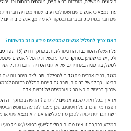
חיסונים. ממשלה, מוסדות בריאותיים, מומחים בתחום וכו', יכול
שמדובר במידע כוזב ברובו ובמקור לא מהימן, אנשים בוחרים ל
האם צריך להפליל אנשים שמפיצים מידע כוזב ברשתות?
על השאלה המורכב
ולכן, יש מי שטוען במחקר כי על ממשלות להפליל אנשים שמפיצים
למשל, בגרמניה באחריותם של ארגוני המדיה החברתית להסיר מי
מנגד, רבים אחרים מתנגדים להפללה, שכן לצד היתרונות שהוב
הביטוי. כך למשל ברוסיה, שבה גם קיימת הפללה בדומה לגרמ
שכרוך בביטול חופש הביטוי ורמיסה של זכויות אדם.
אז איך בכל זאת לשכנע אנשים להתחסן? הגישה במחקר זה הי
הפצת מידע כוזב על חיסונים, שכן מעבר לפגיעה בחופש הביטוי
רשת חברתית יכולה לסמן מידע כלשהו אם הוא נמצא שגוי או מפ
המידע בכתבה זו אינו מהווה תחליף לייעוץ רפואי ו/או מקצועי