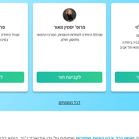
י
פרופ' יסמין מאור
פרו
מנהלת היחידה למחלות זיהומיות, המרכז הרפואי
מנהל היחידה ל
)
וולפסון, חולון.
בסיכון
בכיר ביחידה
רפואי תל־אביב
ר
לקביעת תור
לק
לכל המומחים
חיסון נגד אבעבועות שחורות
שפותח על-ידי אדוארד ג'נר, רופא בריט