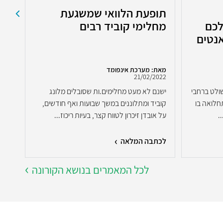
תופעת הלוואי שמשגעת
אומ
לכם
מחלימי קוביד רבים
עד
אנטים
מאת: מערכת אינפומד
מאת:
2022
21/02/2022
שולט ברחבי
ישנם לא מעט מחלימים.ות שסובלים מלונג
ורי
חלואה בו
קוביד ומתלוננים במשך שבועות ואף חודשים,
המדא
.
על אובדן זיכרון לטווח קצר, בעיות ריכוז...
משמע
מעל.
לכתבה המלאה
לכת
לכל המאמרים בנושא הקורונה