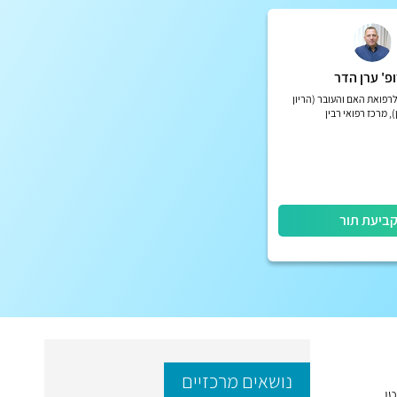
פ' ערן הדר
רפואת האם והעובר (הריון
), מרכז רפואי רבין
ביעת תור
נושאים מרכזיים
י