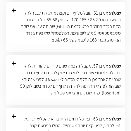
שאלה:
אני בן 61, סובל מלחץ דם וקצת מתעוקת לב. הלחץ
ברגיעה הוא 85-80 / 170-165, הדופק 65-58. כל בדיקות
הדם בגדר הנורמה פרט לרמת ה- GPT, שהיתה 42. אני לוקח
סימבאסטאטין 5 מ"ג ליום ורמת הכולסטרול שלי כעת בגדר
הנורמה. גובהי 168 ס"מ, משקלי 66 ק&qu
שאלה:
אני בן 57, מקבל זה כמה שנים כדורים להורדת לחץ
דם. לפני 4 וחצי שנים קיבלתי קרדילוק להורדת לחץ הדם.
שנתיים לאחר מכן הוחלף לי הכדור ל- Ocsaar. לפני שנה וחצי
שוב הוחלפה לי התרופה להורדת לחץ דם לכדור בשם לוטן 50
(losartan). מזה שנתיים וחצי אני סובל מש
שאלה:
אני בן 63 וחצי, כל החיים הייתי בריא להפליא, עד גיל
61. לפתע, לפני קצת יותר משנתיים, החלו הפרעות קצב