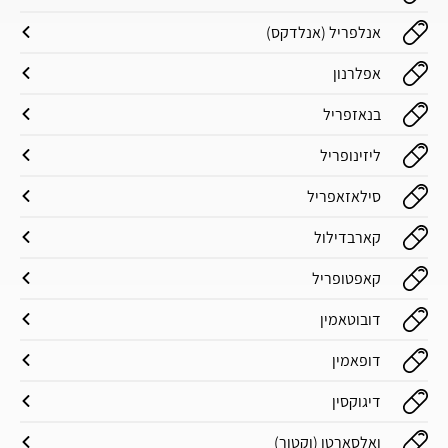
אנלפריל (אנלדקס)
אפלרנון
בנאזפריל
ליזינופריל
סילאזאפריל
קארבדילול
קאפטופריל
דובוטאמין
דופאמין
דיגוקסין
ואלסארטן (וקטור)