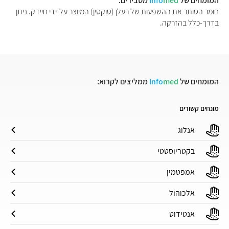
המומחים של
med
Info
מסבירים:
חומר הסותר את ההשפעות של רעלן (טוקסין) המיוצר על-ידי חיידק. ניתן
בדרך-כלל בהזרקה.
המומחים של
med
Info
ממליצים לקרוא:
מונחים קשורים
אנלוג
בקטריוסטטי
אמפטמין
אלכוהול
אנטידוט