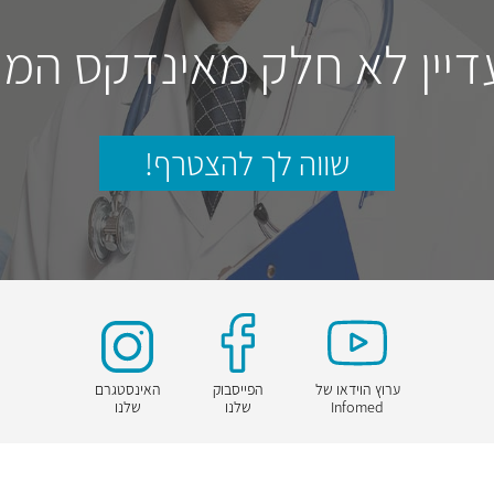
דיין לא חלק מאינדקס המו
שווה לך להצטרף!
ערוץ הוידאו של
הפייסבוק
האינסטגרם
Infomed
שלנו
שלנו