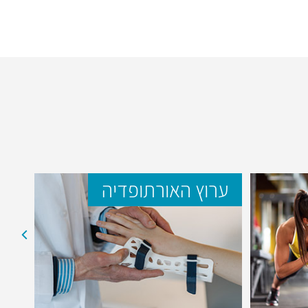
ערוץ האורתופדיה
ער