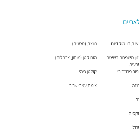
אריים
ות דו-מוקדיות
כווצת (טטניה)
ון משפחה בשיטה
מוח קטן (מוחון, צרבלום)
בעית
ור פרוזדורי
קולטן כימי
רוזה
צומת עצב-שריר
ר
קסיה
ול