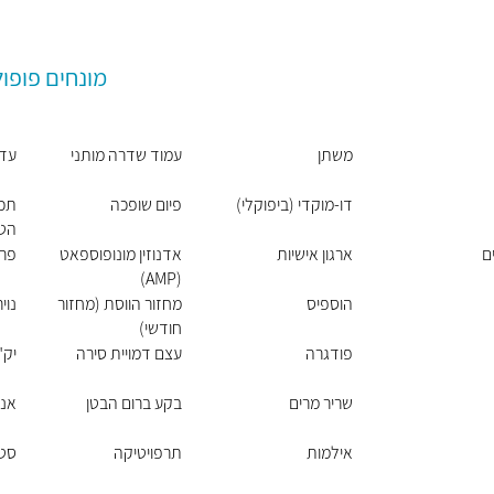
מונחים פופול
משתן
עמוד שדרה מותני
עדש
דו-מוקדי (ביפוקלי)
פיום שופכה
תכנ
הט
ם
ארגון אישיות
אדנוזין מונופוספאט
פרפ
(AMP)
הוספיס
מחזור הווסת (מחזור
נוי
חודשי)
פודגרה
עצם דמויית סירה
יק"
שריר מרים
בקע ברום הבטן
אנו
אילמות
תרפויטיקה
סטר