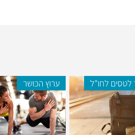
לטסים לחו"ל
ערוץ הכושר