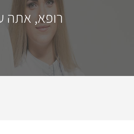
רופא, אתה ע