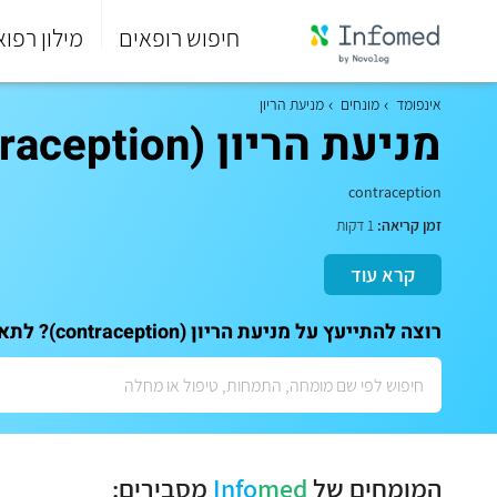
חיפוש רופאים
מילון רפוא
סוף
התפריט
אינפומד
מונחים
מניעת הריון
הראשי.
מניעת הריון (contraception)
contraception
זמן קריאה:
1 דקות
קרא עוד
רוצה להתייעץ על מניעת הריון (contraception)? לתאום ייעוץ אישי עם המומחים שלנו:
המומחים של
med
Info
מסבירים: