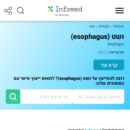
אינפומד
מונחים
ושט
ושט (esophagus)
esophagus
זמן קריאה:
1 דקות
קרא עוד
רוצה להתייעץ על ושט (esophagus)? לתאום ייעוץ אישי עם
המומחים שלנו: