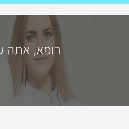
רופא, אתה ע