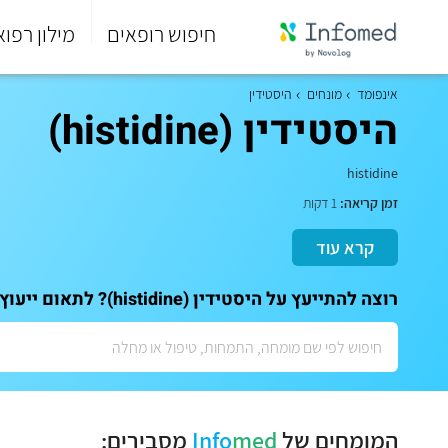
חיפוש רופאים
מילון רפוא
סוף
התפריט
אינפומד
מונחים
היסטידין
הראשי.
היסטידין (histidine)
histidine
זמן קריאה:
1 דקות
קרא עוד
רוצה להתייעץ על היסטידין (histidine)? לתאום ייעוץ אישי עם המומחים שלנו:
המומחים של
med
Info
מסבירים: