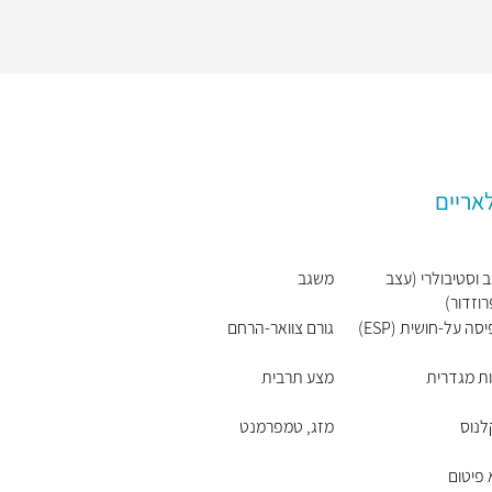
אריים
 וסטיבולרי (עצב
משגב
וזדור)
סה על-חושית (ESP)
גורם צוואר-הרחם
ת מגדרית
מצע תרבית
לנוס
מזג, טמפרמנט
פיטום