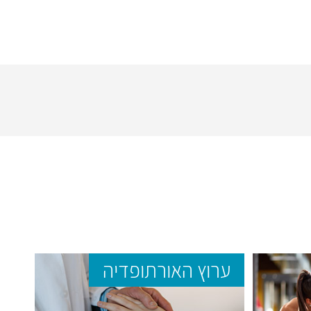
ערוץ האורתופדיה
ער