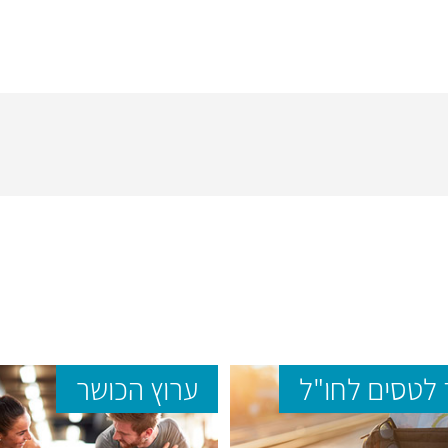
לטסים לחו"ל
ערוץ הכושר