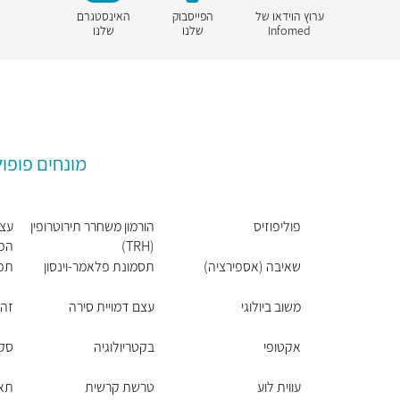
ערוץ הוידאו של
הפייסבוק
האינסטגרם
Infomed
שלנו
שלנו
מונחים פופול
פוליפוזיס
הורמון משחרר תירוטרופין
עצב
(TRH)
הפר
שאיבה (אספירציה)
תסמונת פלאמר-וינסון
תפי
משוב ביולוגי
עצם דמויית סירה
זהו
אקטופי
בקטריולוגיה
סק
עווית לוע
טרשת קרשית
תא 