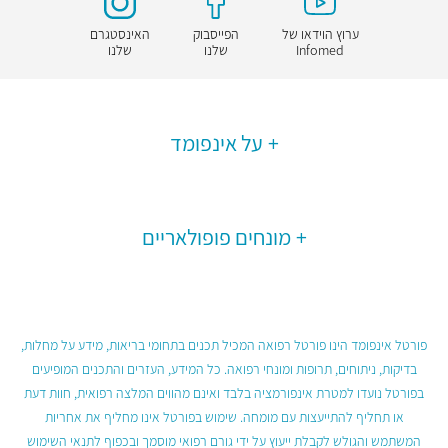
ערוץ הוידאו של
הפייסבוק
האינסטגרם
Infomed
שלנו
שלנו
על אינפומד
מונחים פופולאריים
פורטל אינפומד הינו פורטל רפואה המכיל תכנים בתחומי בריאות, מידע על מחלות,
בדיקות, ניתוחים, תרופות ומונחי רפואה. כל המידע, העזרים והתכנים המופיעים
בפורטל נועדו למטרת אינפורמציה בלבד ואינם מהווים המלצה רפואית, חוות דעת
או תחליף להתייעצות עם מומחה. שימוש בפורטל אינו מחליף את אחריות
המשתמש והגולש לקבלת ייעוץ על ידי גורם רפואי מוסמך ובכפוף לתנאי השימוש