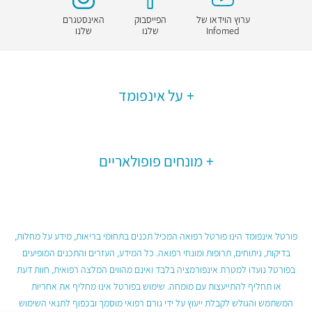
ערוץ הוידאו של
הפייסבוק
האינסטגרם
Infomed
שלנו
שלנו
על אינפומד
מונחים פופולאריים
פורטל אינפומד הינו פורטל רפואה המכיל תכנים בתחומי בריאות, מידע על מחלות,
בדיקות, ניתוחים, תרופות ומונחי רפואה. כל המידע, העזרים והתכנים המופיעים
בפורטל נועדו למטרת אינפורמציה בלבד ואינם מהווים המלצה רפואית, חוות דעת
או תחליף להתייעצות עם מומחה. שימוש בפורטל אינו מחליף את אחריות
המשתמש והגולש לקבלת ייעוץ על ידי גורם רפואי מוסמך ובכפוף לתנאי השימוש