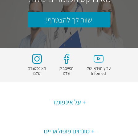
שווה לך להצטרף!
ערוץ הוידאו של
הפייסבוק
האינסטגרם
Infomed
שלנו
שלנו
על אינפומד
מונחים פופולאריים