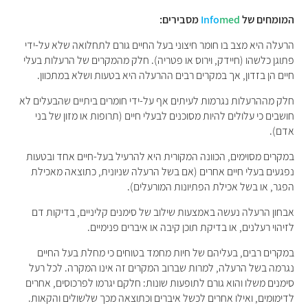
המומחים של
med
Info
מסבירים:
הרעלה היא מצב בו חומר חיצוני בעל החיים גורם לתחלואה שלא על-ידי
פתוגן כלשהו (חיידק, וירוס או פטריה). חלק מהמקרים של הרעלות בעלי
חיים הן בזדון, אך במקרים רבים ההרעלה היא בטעות ושלא במתכוון.
חלק מההרעלות נגרמות לעיתים אף
על-ידי
חומרים ביתיים שהבעלים לא
חושבים כי עלולים להיות מסוכנים לבעלי חיים (תרופות או מזון של בני
אדם).
במקרים מסוימים, הכוונה המקורית היא להרעיל בעל-חיים אחד ובטעות
נפגעים בעלי חיים אחרים (אם בשל הרעלה שניונית, כתוצאה מאכילת
הפגר, או בשל אכילת הפתיונות המורעלים).
אבחון הרעלה נעשה באמצעות שילוב של סימנים קליניים, בדיקות דם
לזיהוי רעלנים, או בדיקת תוכן קיבה או איברים פנימיים.
במקרים רבים, בעליהם של חיות מחמד בטוחים כי מחלת בעל החיים
נגרמה בשל הרעלה, למרות שברוב המקרים זה אינו המקרה. לכל רעל
סימנים משלו והוא גורם לתופעות שונות: חלקם יגרמו לפרכוסים, אחרים
לדימומים, ואילו אחרים לכשל איברים וכתוצאה מכך שלשולים והקאות.