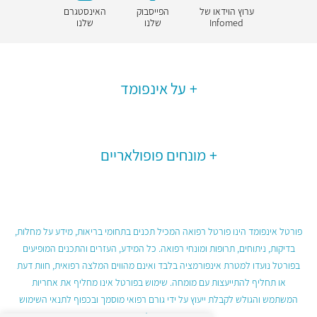
ערוץ הוידאו של
הפייסבוק
האינסטגרם
Infomed
שלנו
שלנו
על אינפומד
מונחים פופולאריים
פורטל אינפומד הינו פורטל רפואה המכיל תכנים בתחומי בריאות, מידע על מחלות,
בדיקות, ניתוחים, תרופות ומונחי רפואה. כל המידע, העזרים והתכנים המופיעים
בפורטל נועדו למטרת אינפורמציה בלבד ואינם מהווים המלצה רפואית, חוות דעת
או תחליף להתייעצות עם מומחה. שימוש בפורטל אינו מחליף את אחריות
המשתמש והגולש לקבלת ייעוץ על ידי גורם רפואי מוסמך ובכפוף לתנאי השימוש
בפורטל.