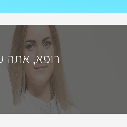
רופא, אתה ע