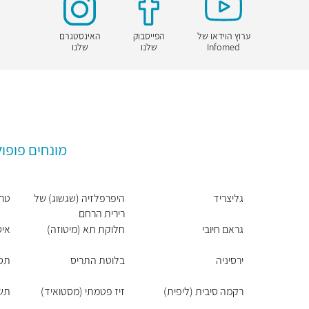
ערוץ הוידאו של
הפייסבוק
האינסטגרם
Infomed
שלנו
שלנו
מונחים פופול
גליצריד
היפרפלזיה (שגשוג) של
טר
רירית הרחם
גראם חיובי
חלוקת תא (מיטוזה)
איס
ירסיניה
בלוטת התריס
תסמ
רקמה סיבית (ליפית)
זיז פטמתי (מסטואיד)
תש