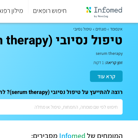
חיפוש רופאים
מילון רפוא
סוף
התפריט
אינפומד
מונחים
טיפול נסיובי
הראשי.
טיפול נסיובי (serum therapy)
serum therapy
זמן קריאה:
1 דקות
קרא עוד
רוצה להתייעץ על טיפול נסיובי (serum therapy)? לתאום ייעוץ אישי עם המומחים שלנו:
המומחים של
med
Info
מסבירים: