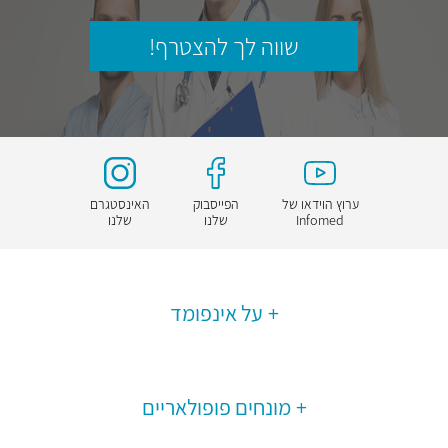
שווה לך להצטרף!
ערוץ הוידאו של
הפייסבוק
האינסטגרם
Infomed
שלנו
שלנו
על אינפומד
מונחים פופולאריים