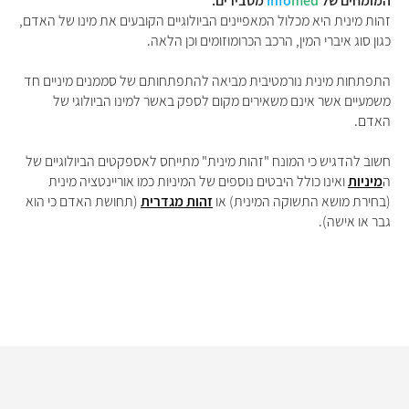
המומחים של
med
Info
מסבירים:
זהות מינית היא מכלול המאפיינים הביולוגיים הקובעים את מינו של האדם,
כגון סוג איברי המין, הרכב הכרומוזומים וכן הלאה.
התפתחות מינית נורמטיבית מביאה להתפתחותם של סממנים מיניים חד
משמעיים אשר אינם משאירים מקום לספק באשר למינו הביולוגי של
האדם.
חשוב להדגיש כי המונח "זהות מינית" מתייחס לאספקטים הביולוגיים של
ה
מיניות
ואינו כולל היבטים נוספים של המיניות כמו אוריינטציה מינית
(בחירת מושא התשוקה המינית) או
זהות מגדרית
(תחושת האדם כי הוא
גבר או אישה).