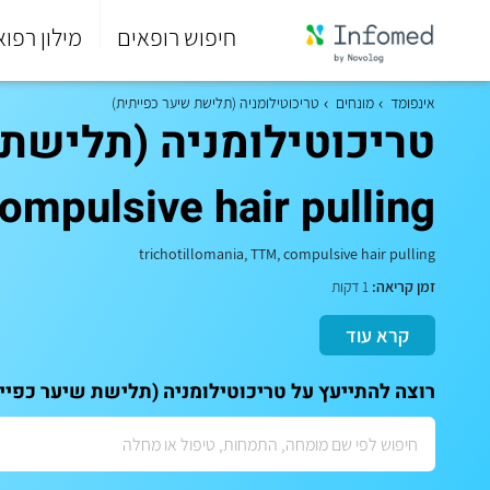
חיפוש רופאים
מילון רפוא
סוף
התפריט
אינפומד
מונחים
טריכוטילומניה (תלישת שיער כפייתית)
הראשי.
ompulsive hair pulling)
trichotillomania, TTM, compulsive hair pulling
זמן קריאה:
1 דקות
קרא עוד
רוצה להתייעץ על טריכוטילומניה (תלישת שיער כפייתית) (trichotillomania, TTM, compulsive hair pulling)? לתאום ייעוץ אישי עם