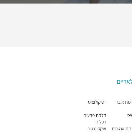
אריים
מת איבר
רטיקולוציט
יס
דלקת פקעית
הכליה
תת אנטרום
אוקסיגנטור