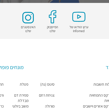
ערוץ הוידאו של
הפייסבוק
האינסטגרם
Infomed
שלנו
שלנו
ד
מונחים פופול
ת תשובות
סינוס (גת)
פטלת
תרו
קס התמחויות
צניחת רחם
ספירת דם
ורמ
ות
מבדלת
קס אזורים ויישובים
מורולה
משוב ביולוגי
כרי