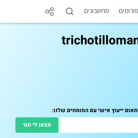
ורומים
מחשבונים
ער כפייתית) (trichotillomania, TTM,
מצאו לי תור