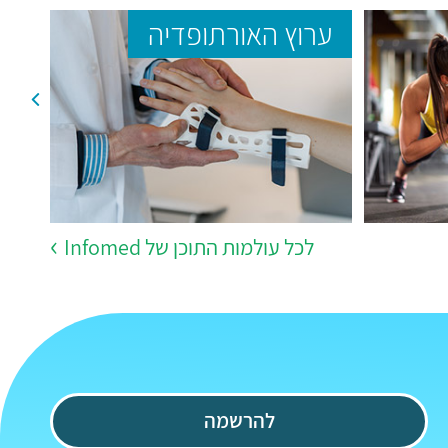
ערוץ האורתופדיה
ער
לכל עולמות התוכן של Infomed
להרשמה