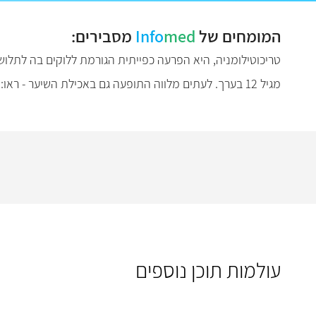
המומחים של
med
Info
מסבירים:
טריכוטילומניה, היא הפרעה כפייתית הגורמת ללוקים בה לתלוש
מגיל 12 בערך. לעתים מלווה התופעה גם באכילת השיער - ראו: טריכופאגיה. שם התופעה נגזר מיוונית: טריקס = שיער, טיליין = למשוך, מניה = שיגעון.
עולמות תוכן נוספים