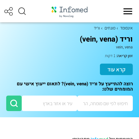
אינפומד
מונחים
וריד
וריד (vein, vena)
vein, vena
זמן קריאה:
1 דקות
קרא עוד
רוצה להתייעץ על וריד (vein, vena)? לתאום ייעוץ אישי עם
המומחים שלנו: