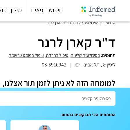
חיפוש רופאים
מילון רפוא
סוף
אינפומד
פסיכולוגיה קלינית
ד"ר קארן לרנר
התפריט
הראשי.
ד"ר קארן לרנר
תחומים:
פסיכולוגיה קלינית
,
טיפול בחרדה
,
טיפול בפוסט טראומה
ליסין 8 , תל אביב - יפו
|
03-6910942
למומחה הזה לא ניתן לזמן תור אצלנו, 
המומחים הכי מבוקשים בתחום: