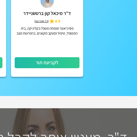
ד"ר מיכאל קון ברטשניידר
4.9
(
15 חוות דעת
)
פסיכיאטר מומחה מטפל בקליניקה, בית
המטופל, טיפול ומעקב מקוונים. בהפרעות מצב
רוח, הפרעות קשב וריכוז, הפרעות פסיכוטיות
אקוטיות וכרוניות, הפרעות אישי...
לקביעת תור