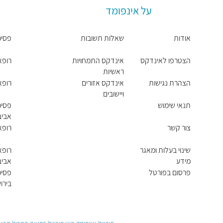
על אינפומד
אודות
שאלות תשובות
פסיכ
הצטרפו לאינדקס
אינדקס התמחויות
רופא
ראשיות
הצהרת נגישות
אינדקס אזורים
רופא
ויישובים
תנאי שימוש
פסיכ
אביב 
צור קשר
רופא
שינוי בעלות ומאגר
רופא
מידע
אביב 
פרסום בפורטל
פסיכ
בירו