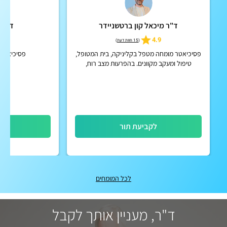
ד"ר מיכאל קון ברטשניידר
ד"ר מ
5.0
4.9
(
15 חוות דעת
)
פסיכיאטר מומחה מטפל בקליניקה, בית המטופל,
פסיכיאטר א
טיפול ומעקב מקוונים. בהפרעות מצב רוח,
הפרעות קשב וריכוז, הפרעות פסיכוטיות אקוטיות
וכרוניות, הפרעות אישי...
לקביעת תור
לק
לכל המומחים
ד"ר, מעניין אותך לקבל