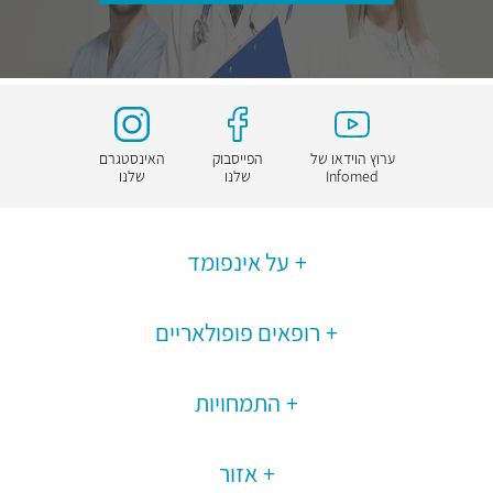
ערוץ הוידאו של
הפייסבוק
האינסטגרם
Infomed
שלנו
שלנו
על אינפומד
רופאים פופולאריים
התמחויות
אזור