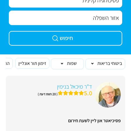
חיפוש
ביטוחי בריאות
שפות
זימון תור אונליין
הרופא
ד"ר מיכאל בנימין
5.0
( 20 חוות דעת )
פסיכיאטר און ליין לשעת חירום