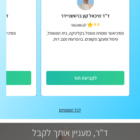
ד"ר מיכאל קון ברטשניידר
ד"ר מ
5.0
4.9
(
15 חוות דעת
)
פסיכיאטר מומחה מטפל בקליניקה, בית המטופל,
פסיכיאטר א
טיפול ומעקב מקוונים. בהפרעות מצב רוח,
הפרעות קשב וריכוז, הפרעות פסיכוטיות אקוטיות
וכרוניות, הפרעות אישי...
לקביעת תור
לק
לכל המומחים
ד"ר, מעניין אותך לקבל