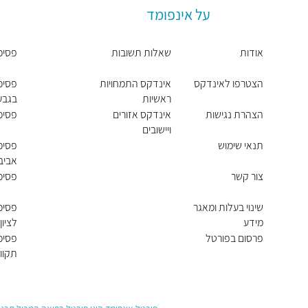
על אינפומד
אודות
שאלות תשובות
פסיכו
הצטרפו לאינדקס
אינדקס התמחויות
פסיכו
ראשיות
בגבע
הצהרת נגישות
אינדקס אזורים
פסיכו
ויישובים
תנאי שימוש
פסיכו
אביב 
צור קשר
פסיכו
שינוי בעלות ומאגר
פסיכו
מידע
לציון
פרסום בפורטל
פסיכ
תקוו