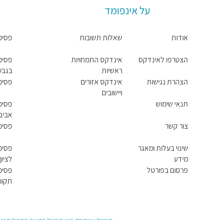
על אינפומד
אודות
שאלות תשובות
פסיכו
הצטרפו לאינדקס
אינדקס התמחויות
פסיכו
ראשיות
בגבע
הצהרת נגישות
אינדקס אזורים
פסיכו
ויישובים
תנאי שימוש
פסיכו
אביב 
צור קשר
פסיכו
שינוי בעלות ומאגר
פסיכו
מידע
לציון
פרסום בפורטל
פסיכ
תקוו