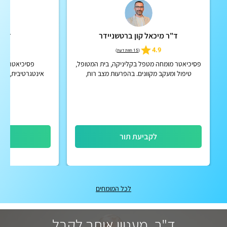
ד"ר מיכאל קון ברטשניידר
ד"ר 
5
4.9
(
15 חוות דעת
)
פסיכיאטר מומחה מטפל בקליניקה, בית המטופל,
פסיכיאטרית 
טיפול ומעקב מקוונים. בהפרעות מצב רוח,
אינטגרטיבית, מנ
הפרעות קשב וריכוז, הפרעות פסיכוטיות אקוטיות
הולי
וכרוניות, הפרעות אישי...
לקביעת תור
לק
לכל המומחים
ד"ר, מעניין אותך לקבל