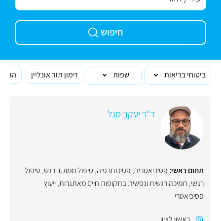
חיפוש
ביטוחי בריאות
שפות
זימון תור אונליין
הרופא
ד"ר יעקב סגל
תחום ראשי:
פסיכיאטריה
,
פסיכותרפיה
,
טיפול ממוקד רגש
,
טיפול
רגשי
,
תמיכה רגשית ונפשית בתקופות חיים מאתגרות
,
ייעוץ
פסיכיאטרי
ראשון לציון