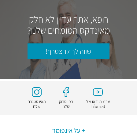
רופא, אתה עדיין לא חלק
מאינדקס המומחים שלנו?
שווה לך להצטרף!
ערוץ הוידאו של
הפייסבוק
האינסטגרם
Infomed
שלנו
שלנו
על אינפומד