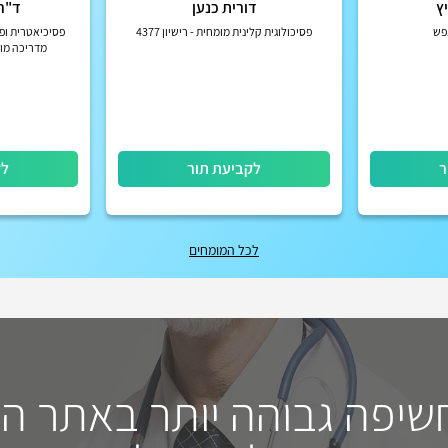
יץ
דורית כנען
ד"ר 
נפש
פסיכולוגית קלינית מומחית - רישיון 4377
פסיכיאטרית ופס
מדריכה מו
ר
לקביעת תור
לק
לכל המומחים
חשיפה גבוהה יותר באתר ה