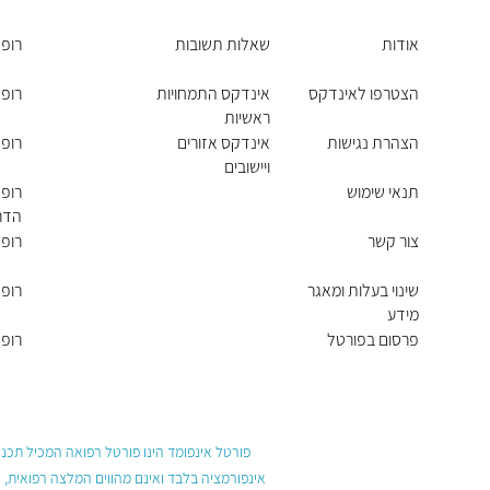
אודות
שאלות תשובות
רופא
הצטרפו לאינדקס
אינדקס התמחויות
רופא
ראשיות
הצהרת נגישות
אינדקס אזורים
רופא
ויישובים
תנאי שימוש
רופא
הדר
צור קשר
רופא
שינוי בעלות ומאגר
רופא
מידע
פרסום בפורטל
רופא
פורטל אינפומד הינו פורטל רפואה המכיל תכנים
אינפורמציה בלבד ואינם מהווים המלצה רפואית, 