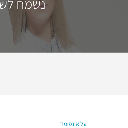
נשמח לשמ
על אינפומד