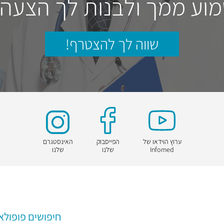
וע ממך ולבנות לך הצעה
שווה לך להצטרף!
ערוץ הוידאו של
הפייסבוק
האינסטגרם
Infomed
שלנו
שלנו
חיפושים פופולא